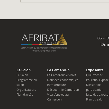
Le Salon
Le Cameroun
Exposants
Le Salon
Le Cameroun en bref
Qui Expose?
Programme du
Données économiques
Pourquoi Expose
salon
Infrastructure
Dossier de
Organisateurs
Découvrir le Cameroun
participation
Plan d’accès
Visa d’entrée au
Liste des exposa
Cameroun
Plan du salon