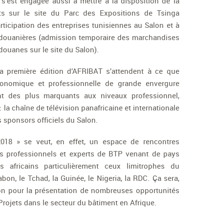
’est engagée aussi à mettre à la disposition de la
ts sur le site du Parc des Expositions de Tsinga
rticipation des entreprises tunisiennes au Salon et à
ns douanières (admission temporaire des marchandises
ouanes sur le site du Salon).
la première édition d’AFRIBAT s’attendent à ce que
conomique et professionnelle de grande envergure
nt des plus marquants aux niveaux professionnel,
: la chaîne de télévision panafricaine et internationale
s sponsors officiels du Salon.
18 » se veut, en effet, un espace de rencontres
les professionnels et experts de BTP venant de pays
 africains particulièrement ceux limitrophes du
n, le Tchad, la Guinée, le Nigeria, la RDC. Ça sera,
on pour la présentation de nombreuses opportunités
Projets dans le secteur du bâtiment en Afrique.