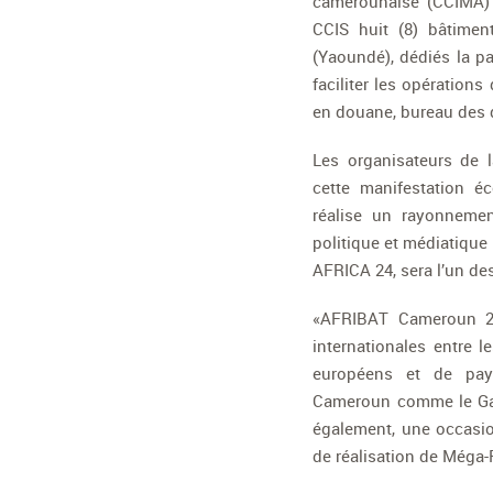
camerounaise (CCIMA) s
CCIS huit (8) bâtimen
(Yaoundé), dédiés la pa
faciliter les opératio
en douane, bureau des d
Les organisateurs de 
cette manifestation é
réalise un rayonneme
politique et médiatique 
AFRICA 24, sera l’un de
«AFRIBAT Cameroun 20
internationales entre 
européens et de pays
Cameroun comme le Gabo
également, une occasi
de réalisation de Méga-