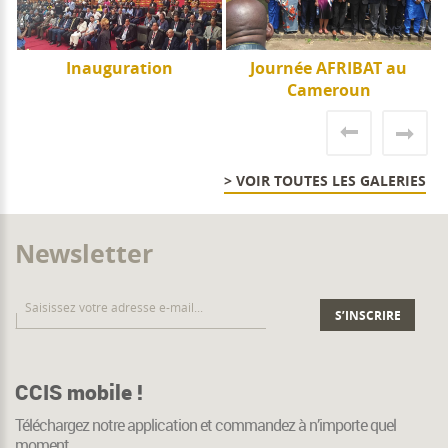
e
Inauguration
Journée AFRIBAT au
J
Cameroun
> VOIR TOUTES LES GALERIES
Newsletter
CCIS mobile !
Téléchargez notre application et commandez à n’importe quel
moment