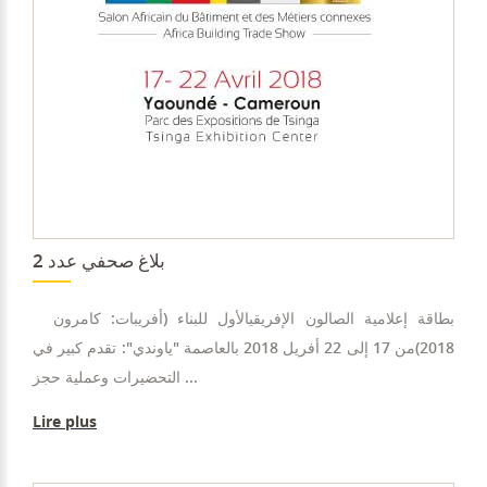
بلاغ صحفي عدد 2
بطاقة إعلامية الصالون الإفريقيالأول للبناء (أفريبات: كامرون
2018)من 17 إلى 22 أفريل 2018 بالعاصمة "ياوندي": تقدم كبير في
التحضيرات وعملية حجز ...
Lire plus