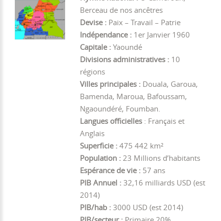
Berceau de nos ancêtres
Devise :
Paix – Travail – Patrie
Indépendance :
1er Janvier 1960
Capitale :
Yaoundé
Divisions administratives :
10
régions
Villes principales :
Douala, Garoua,
Bamenda, Maroua, Bafoussam,
Ngaoundéré, Foumban.
Langues officielles
: Français et
Anglais
Superficie :
475 442 km²
Population :
23 Millions d’habitants
Espérance de vie :
57 ans
PIB Annuel :
32,16 milliards USD (est
2014)
PIB/hab :
3000 USD (est 2014)
PIB/secteur :
Primaire 20%