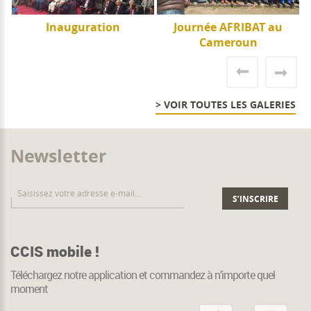
e
Inauguration
Journée AFRIBAT au
J
Cameroun
> VOIR TOUTES LES GALERIES
Newsletter
CCIS mobile !
Téléchargez notre application et commandez à n’importe quel
moment