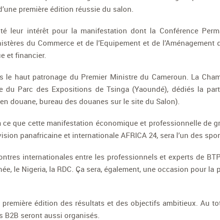
’une première édition réussie du salon.
sté leur intérêt pour la manifestation dont la Conférence Pe
ministères du Commerce et de l’Equipement et de l’Aménagement d
e et financier.
sous le haut patronage du Premier Ministre du Cameroun. La C
te du Parc des Expositions de Tsinga (Yaoundé), dédiés la parti
n douane, bureau des douanes sur le site du Salon).
 à ce que cette manifestation économique et professionnelle de
vision panafricaine et internationale AFRICA 24, sera l’un des spo
tres internationales entre les professionnels et experts de BTP
e, le Nigeria, la RDC. Ça sera, également, une occasion pour la
a première édition des résultats et des objectifs ambitieux. Au t
es B2B seront aussi organisés.