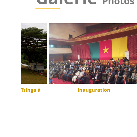
Photos
inga à
Inauguration
Journ