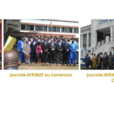
ée AFRIBAT au Cameroun
Journée AFRIBAT au siège
CCIMA