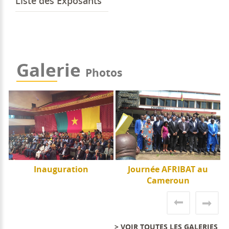
Liste des Exposants
Galerie
Photos
e
Inauguration
Journée AFRIBAT au
J
Cameroun
> VOIR TOUTES LES GALERIES