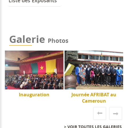
Liste des Exposants
Galerie
Photos
e
Inauguration
Journée AFRIBAT au
J
Cameroun
> VOIR TOUTES LES GALERIES