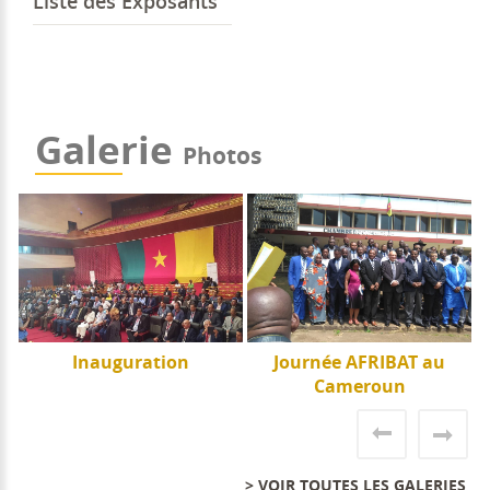
Liste des Exposants
Galerie
Photos
e
Inauguration
Journée AFRIBAT au
J
Cameroun
> VOIR TOUTES LES GALERIES