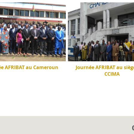
ée AFRIBAT au Cameroun
Journée AFRIBAT au siège
CCIMA