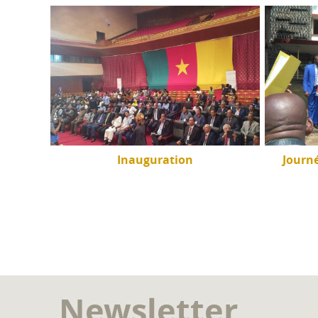
inga à
Inauguration
Journ
Newsletter