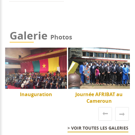
Galerie
Photos
e
Inauguration
Journée AFRIBAT au
J
Cameroun
> VOIR TOUTES LES GALERIES