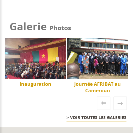
Galerie
Photos
e
Inauguration
Journée AFRIBAT au
J
Cameroun
> VOIR TOUTES LES GALERIES