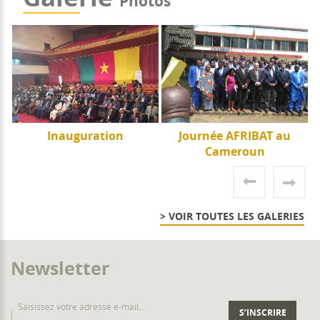
Photos
e
Inauguration
Journée AFRIBAT au
J
Cameroun
> VOIR TOUTES LES GALERIES
Newsletter