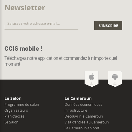
Newsletter
CCIS mobile !
Téléchargez notre application et commandez à n’importe quel
moment
Le Salon
Le Cameroun
Programme du salon
Données économiques
Organisateurs
Infrastructure
Plan d’accès
Découvrir le Cameroun
Le Salon
Visa d’entrée au Cameroun
Le Cameroun en bref