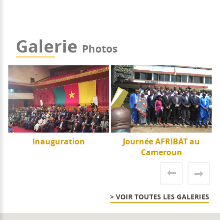
Galerie
Photos
e
Inauguration
Journée AFRIBAT au
J
Cameroun
> VOIR TOUTES LES GALERIES