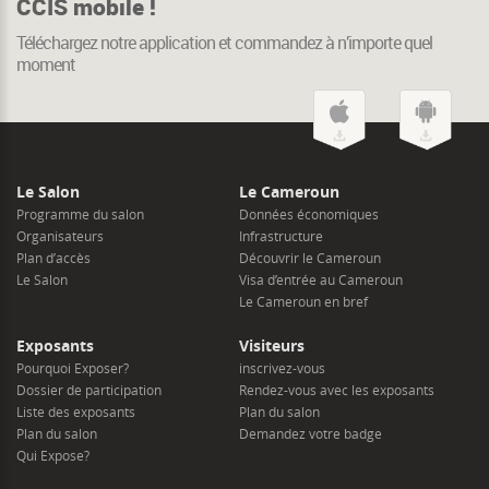
CCIS mobile !
Téléchargez notre application et commandez à n’importe quel
moment
Le Salon
Le Cameroun
Programme du salon
Données économiques
Organisateurs
Infrastructure
Plan d’accès
Découvrir le Cameroun
Le Salon
Visa d’entrée au Cameroun
Le Cameroun en bref
Exposants
Visiteurs
Pourquoi Exposer?
inscrivez-vous
Dossier de participation
Rendez-vous avec les exposants
Liste des exposants
Plan du salon
Plan du salon
Demandez votre badge
Qui Expose?