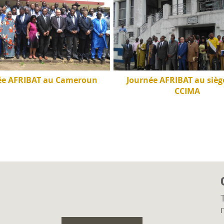
ée AFRIBAT au Cameroun
Journée AFRIBAT au siège
CCIMA