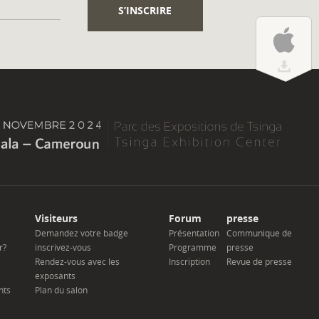
Visiteurs
Forum
presse
Demandez votre badge
Présentation
Communique de
r?
inscrivez-vous
Programme
presse
Rendez-vous avec les
Inscription
Revue de presse
exposants
nts
Plan du salon