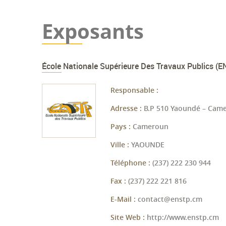
Exposants
École Nationale Supérieure Des Travaux Publics (
Responsable :
Adresse :
B.P 510 Yaoundé – Cam
Pays :
Cameroun
Ville :
YAOUNDE
Téléphone :
(237) 222 230 944
Fax :
(237) 222 221 816
E-Mail :
contact@enstp.cm
Site Web :
http://www.enstp.cm