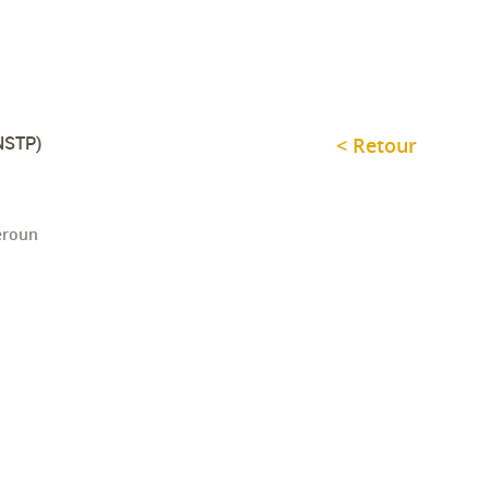
ENSTP)
< Retour
eroun