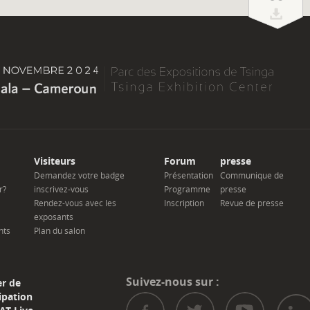
Visiteurs
Forum
presse
Demandez votre badge
Présentation
Communique de
r?
inscrivez-vous
Programme
presse
Rendez-vous avec les
Inscription
Revue de presse
exposants
nts
Plan du salon
Suivez-nous sur :
er de
ipation