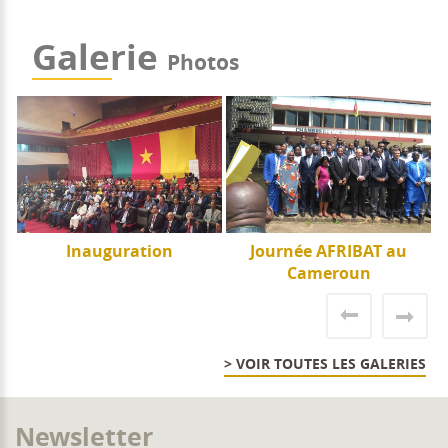
Galerie
Photos
e
Inauguration
Journée AFRIBAT au
J
Cameroun
> VOIR TOUTES LES GALERIES
Newsletter