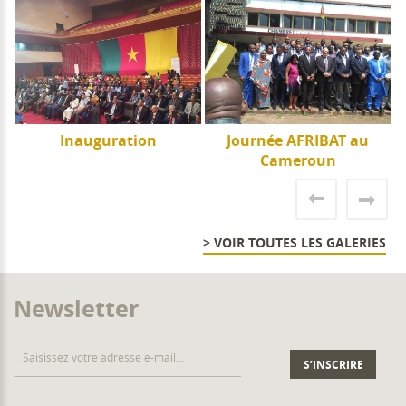
e
Inauguration
Journée AFRIBAT au
J
Cameroun
> VOIR TOUTES LES GALERIES
Newsletter