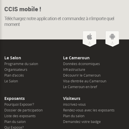
CCIS mobile !
Téléchargez notre application et commandez à n’importe quel
moment
Le Salon
Le Cameroun
Programme du salon
Données économiques
Organisateurs
Infrastructure
Plan d’accès
Découvrir le Cameroun
Le Salon
Visa d’entrée au Cameroun
Le Cameroun en bref
Exposants
Visiteurs
Pourquoi Exposer?
inscrivez-vous
Dossier de participation
Rendez-vous avec les exposants
Liste des exposants
Plan du salon
Plan du salon
Demandez votre badge
Qui Expose?