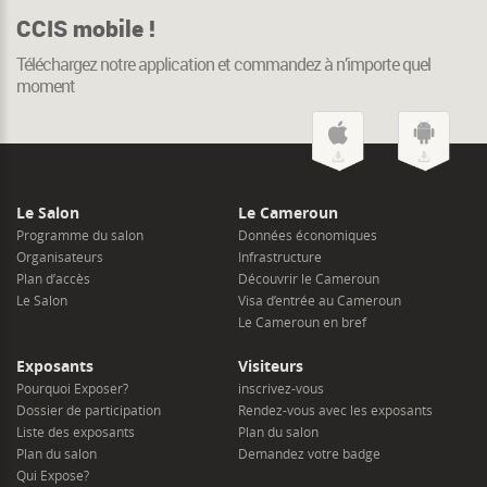
CCIS mobile !
Téléchargez notre application et commandez à n’importe quel
moment
Le Salon
Le Cameroun
Programme du salon
Données économiques
Organisateurs
Infrastructure
Plan d’accès
Découvrir le Cameroun
Le Salon
Visa d’entrée au Cameroun
Le Cameroun en bref
Exposants
Visiteurs
Pourquoi Exposer?
inscrivez-vous
Dossier de participation
Rendez-vous avec les exposants
Liste des exposants
Plan du salon
Plan du salon
Demandez votre badge
Qui Expose?