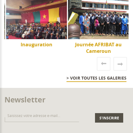
e
Inauguration
Journée AFRIBAT au
J
Cameroun
> VOIR TOUTES LES GALERIES
Newsletter