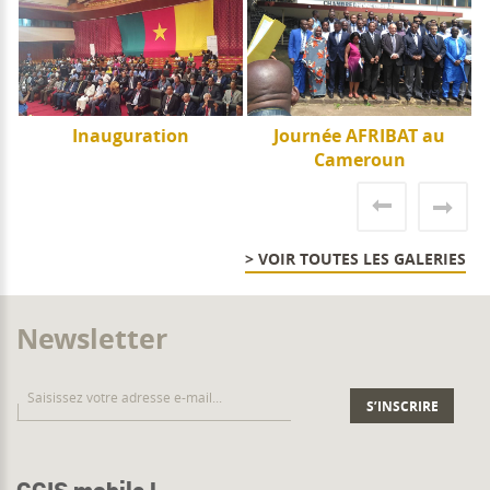
e
Inauguration
Journée AFRIBAT au
J
Cameroun
> VOIR TOUTES LES GALERIES
Newsletter
CCIS mobile !