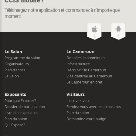
Téléchargez notre application et commandez à n’importe quel
moment
Le Salon
Le Cameroun
Programme du salon
Données économiques
Organisateurs
Infrastructure
Plan d’accès
Découvrir le Cameroun
Le Salon
Visa d’entrée au Cameroun
Le Cameroun en bref
Exposants
Visiteurs
Pourquoi Exposer?
inscrivez-vous
Dossier de participation
Rendez-vous avec les exposants
Liste des exposants
Plan du salon
Plan du salon
Demandez votre badge
Qui Expose?