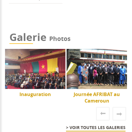
Galerie
Photos
e
Inauguration
Journée AFRIBAT au
J
Cameroun
> VOIR TOUTES LES GALERIES